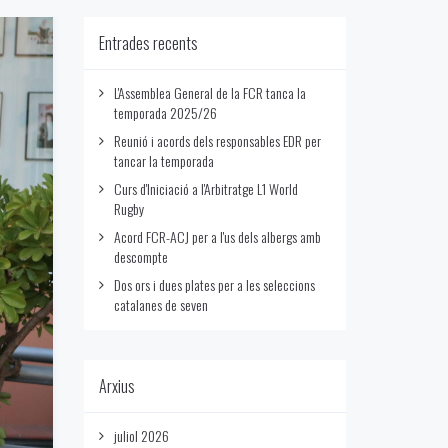
Entrades recents
L'Assemblea General de la FCR tanca la
temporada 2025/26
Reunió i acords dels responsables EDR per
tancar la temporada
Curs d'Iniciació a l'Arbitratge L1 World
Rugby
Acord FCR-ACJ per a l'us dels albergs amb
descompte
Dos ors i dues plates per a les seleccions
catalanes de seven
Arxius
juliol 2026