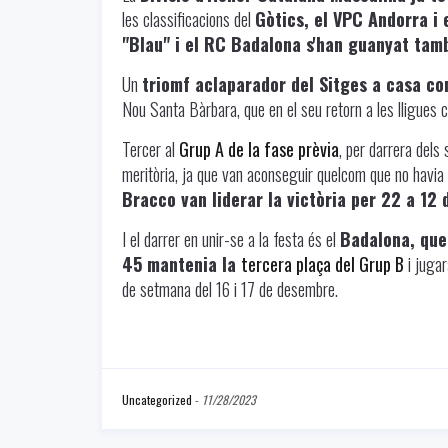
les classificacions del
Gòtics, el VPC Andorra i
"Blau" i el RC Badalona s'han guanyat tamb
Un
triomf aclaparador del Sitges a casa co
Nou Santa Bàrbara, que en el seu retorn a les lligues 
Tercer al
Grup A de la fase prèvia
, per darrera dels
meritòria, ja que van aconseguir quelcom que no havia
Bracco van liderar la victòria per 22 a 12 
I el darrer en unir-se a la festa és el
Badalona, que
45 mantenia la
tercera plaça del Grup B
i jugar
de setmana del 16 i 17 de desembre.
Uncategorized
-
11/28/2023