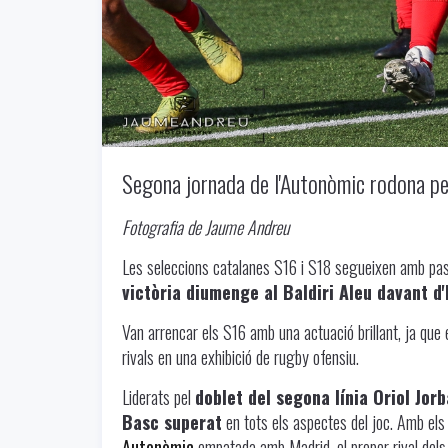
Segona jornada de l'Autonòmic rodona per
Fotografia de Jaume Andreu
Les seleccions catalanes S16 i S18 segueixen amb pas
victòria diumenge al Baldiri Aleu davant d'
Van arrencar els S16 amb una actuació brillant, ja que
rivals en una exhibició de rugby ofensiu.
Liderats pel
doblet del segona línia Oriol Jorb
Basc superat
en tots els aspectes del joc. Amb els
Autonòmic
empatada amb Madrid, el proper rival dels 