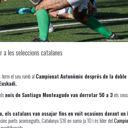
 a les seleccions catalanes
 ferm el seu rumb al
Campionat Autonòmic després de la doble
Euskadi.
 els
nois de Santiago Monteagudo van derrotar 50 a 3
els seus
a, els catalans van assajar fins en vuit ocasions davant un 
 cinc punts aconseguits, Catalunya S16 en suma ja 10 i és líder del
Campio
quadribarrats.