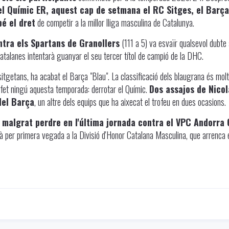
 el Químic ER, aquest cap de setmana el RC Sitges, el Barça
é el dret
de competir a la millor lliga masculina de Catalunya.
ntra els Spartans de Granollers
(111 a 5) va esvaïr qualsevol dubte 
catalanes intentarà guanyar el seu tercer títol de campió de la DHC.
 sitgetans, ha acabat el Barça "Blau". La classificació dels blaugrana és molt
 fet ningú aquesta temporada: derrotar el Químic.
Dos assajos de Nicol
del Barça
, un altre dels equips que ha aixecat el trofeu en dues ocasions.
 malgrat perdre en l'última jornada contra el VPC Andorra 
à per primera vegada a la Divisió d'Honor Catalana Masculina, que arrenca 