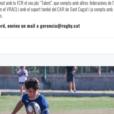
at amb la FCR el seu pla “Talent”, que compta amb altres federacions de l
com el VRAC) i amb el suport també del CAR de Sant Cugat i ja compta amb
s.
ord, envieu un mail a gerencia@rugby.cat