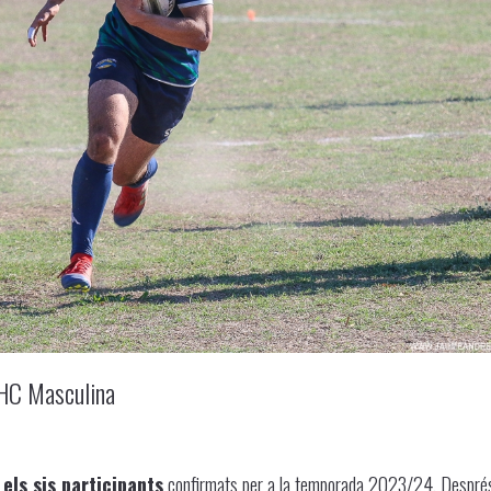
DHC Masculina
els sis participants
confirmats per a la temporada 2023/24. Despré