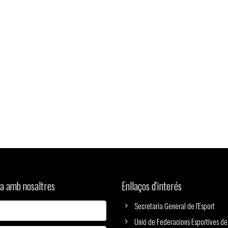
a amb nosaltres
Enllaços d'interés
Secretaria General de l'Esport
Unió de Federacions Esportives de