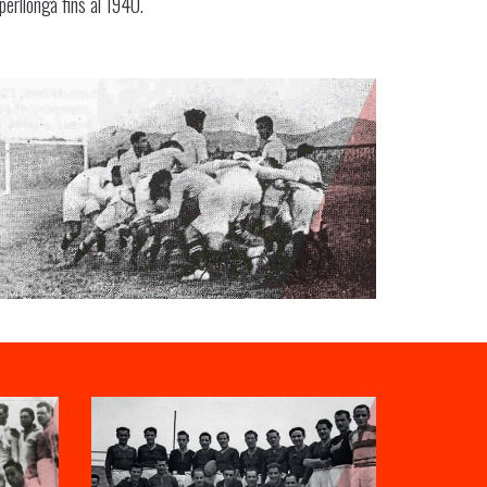
perllongà fins al 1940.