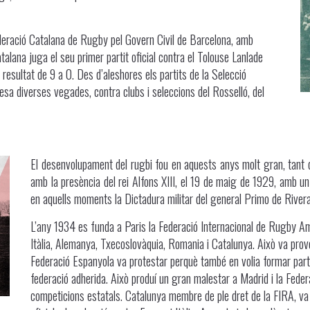
deració Catalana de Rugby pel Govern Civil de Barcelona, amb
talana juga el seu primer partit oficial contra el Tolouse Lanlade
resultat de 9 a 0. Des d’aleshores els partits de la Selecció
esa diverses vegades, contra clubs i seleccions del Rosselló, del
El desenvolupament del rugbi fou en aquests anys molt gran, tant q
amb la presència del rei Alfons XIII, el 19 de maig de 1929, amb un
en aquells moments la Dictadura militar del general Primo de Rivera
L’any 1934 es funda a Paris la Federació Internacional de Rugby Am
Itàlia, Alemanya, Txecoslovàquia, Romania i Catalunya. Això va provoc
Federació Espanyola va protestar perquè també en volia formar part 
federació adherida. Això produí un gran malestar a Madrid i la Feder
competicions estatals. Catalunya membre de ple dret de la FIRA, va o