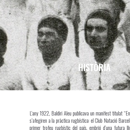
HISTÒRIA
L’any 1922, Baldiri Aleu publicava un manifest titulat “
s’afegiren a la pràctica rugbística: el Club Natació Barce
primer trofeu rugbístic del país, embrió d’una futura 