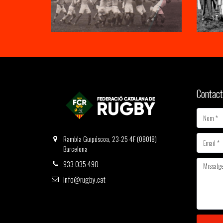
Contact
Rambla Guipúscoa, 23-25 4F (08018)
Barcelona
933 035 490
info@rugby.cat