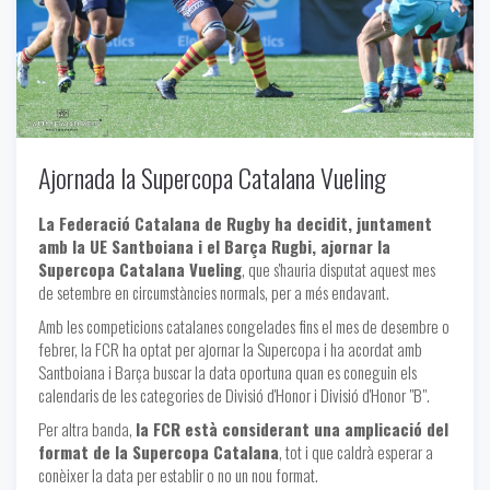
Ajornada la Supercopa Catalana Vueling
La Federació Catalana de Rugby ha decidit, juntament
amb la UE Santboiana i el Barça Rugbi, ajornar la
Supercopa Catalana Vueling
, que s'hauria disputat aquest mes
de setembre en circumstàncies normals, per a més endavant.
Amb les competicions catalanes congelades fins el mes de desembre o
febrer, la FCR ha optat per ajornar la Supercopa i ha acordat amb
Santboiana i Barça buscar la data oportuna quan es coneguin els
calendaris de les categories de Divisió d'Honor i Divisió d'Honor "B".
Per altra banda,
la FCR està considerant una amplicació del
format de la Supercopa Catalana
, tot i que caldrà esperar a
conèixer la data per establir o no un nou format.