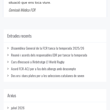
situació que ens toca viure.
Comissió Mèdica FCR
Notícies
-
09/01/2020
Entrades recents
L'Assemblea General de la FCR tanca la temporada 2025/26
Reunió i acords dels responsables EDR per tancar la temporada
Curs d'Iniciació a l'Arbitratge L1 World Rugby
Acord FCR-ACJ per a l'us dels albergs amb descompte
Dos ors i dues plates per a les seleccions catalanes de seven
Arxius
juliol 2026