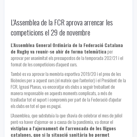
L'Assemblea de la FCR aprova arrencar les
competicions el 29 de novembre
L'Assemblea General Ordinària de la Federació Catalana
de Rugby va reunir-se ahir de forma telemàtica
per
aprovar per unanimitat els pressupostos de la temporada 202/21 i el
format de les competicions d'aquest curs.
També es va aprovar la memòria esportiva 2019/20 i el preu de les
llicències per a aquest curs (el mateix que l'anterior) i el President de la
FCR, Ignasi Planas, va encoratjar els clubs a seguir treballant de
manera responsable en aquests moments complicats, a més de
traslladar tot el suport i compromís per part de la Federació d'ajudar
els clubs en tot el que es pugui.
L'Assemblea, que substutuïa la que s'havia de celebrar el mes de juliol
però va haver d'ajornar-se a causa de la pandèmia, va donar el
vistiplau a l'ajornament de l'arrencada de les lligues
catalanes, que si la situació sanitària ho permet