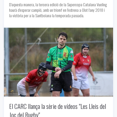
D'aquesta manera, la tercera edició de la Supercopa Catalana Vueling
haurà d'esperar campió, amb un triomf en l'estrena a Olot l'any 2018 i
la victòria per a la Santboiana la temporada passada.
Notícies
-
09/16/2020
El CARC llança la sèrie de vídeos "Les Lleis del
Joc del Rugby"