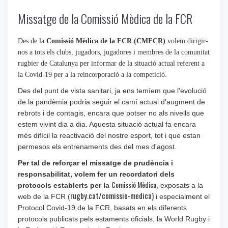
Missatge de la Comissió Mèdica de la FCR
Des de la
Comissió Mèdica de la FCR (CMFCR)
volem dirigir-
nos a tots els clubs, jugadors, jugadores i membres de la comunitat
rugbier de Catalunya per informar de la situació actual referent a
la Covid-19 per a la reincorporació a la competició.
Des del punt de vista sanitari, ja ens temíem que l'evolució
de la pandèmia podria seguir el camí actual d'augment de
rebrots i de contagis, encara que potser no als nivells que
estem vivint dia a dia. Aquesta situació actual fa encara
més difícil la reactivació del nostre esport, tot i que estan
permesos els entrenaments des del mes d'agost.
Per tal de reforçar el missatge de prudència i
responsabilitat, volem fer un recordatori dels
Comissió Mèdica
protocols establerts per la
, exposats a la
rugby.cat/comissio-medica)
web de la FCR (
i especialment el
Protocol Covid-19 de la FCR
, basats en els diferents
protocols publicats pels estaments oficials, la World Rugby i