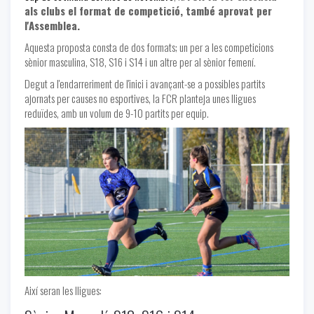
als clubs el format de competició, també aprovat per
l'Assemblea.
Aquesta proposta consta de dos formats; un per a les competicions
sènior masculina, S18, S16 i S14 i un altre per al sènior femení.
Degut a l'endarreriment de l'inici i avançant-se a possibles partits
ajornats per causes no esportives, la FCR planteja unes lligues
reduïdes, amb un volum de 9-10 partits per equip.
Així seran les lligues: