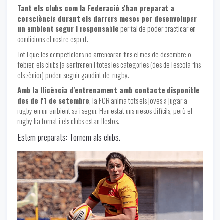
Tant els clubs com la Federació s'han preparat a
consciència durant els darrers mesos per desenvolupar
un ambient segur i responsable
per tal de poder practicar en
condicions el nostre esport.
Tot i que les competicions no arrencaran fins el mes de desembre o
febrer, els clubs ja s'entrenen i totes les categories (des de l'escola fins
els sènior) poden seguir gaudint del rugby.
Amb la llicència d'entrenament amb contacte disponible
des de l'1 de setembre
, la FCR anima tots els joves a jugar a
rugby en un ambient sa i segur. Han estat uns mesos difícils, però el
rugby ha tornat i els clubs estan llestos.
Estem preparats: Tornem als clubs.