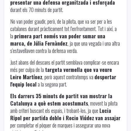
presentar una defensa organitzada i esforçada
durant els 70 minuts de partit.
No van poder gaudir, però, de la pilota, que va ser per a les
catalanes durant pràcticament tot l'enfrontament. Tot i així, a
la
primera part només van poder sumar una
marca, de Júlia Fernàndez
, ja que una vegada i una altra
s'estavellaven contra la defensa verda.
Just abans del descans el partit semblava complicar-se encara
més per culpa de la
targeta vermella que va veure
Leire Martínez
, però aquest contratemps va
despertar
l'equip local
a la segona part.
Els darrers 35 minuts de partit van mostrar la
Catalunya a què estem acostumats
, movent la pilota
amb criteri buscant els espais, i trobant-los, ja que
Lucia
Ripol per partida doble i Rocio Viúdez
van assajar
per completar el pòquer de marques i assegurar una nova