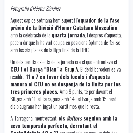
Fotografia d'Héctor Sánchez
Aquest cap de setmana hem superat l'
equador de la fase
prèvia de la Divisió d'Honor Catalana Masculina
amb la celebració de la
quarta jornada
, i després d'aquesta,
podem dir que hi ha vuit equips en posicions òptimes de fer-se
amb les sis places de la lliga final de la DHC.
Un dels partits calents de la jornada era el que enfrontava el
CEU i el Barça "Blau"
al Grup A
. El derbi barceloní es va
resoldre
11 a 7 en favor dels locals i d'aquesta
manera el CEU no es despenja de la lluita per les
tres primeres places.
Amb 9 punts, té per davant el
Sitges amb 11, el Tarragona amb 14 i el Barça amb 15, però
els blaugrana han jugat un partit més que la resta.
A Tarragona, mentrestant,
els
Voltors
seguien amb la
seva temporada perfecta, derrotant el
Castelldefels 40 a 17
per mantenir-se com un dels dos