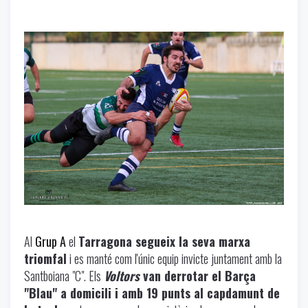
Al
Grup A
el
Tarragona segueix la seva marxa
triomfal
i es manté com l'únic equip invicte juntament amb la
Santboiana "C". Els
Voltors
van derrotar el Barça
"Blau" a domicili i amb 19 punts al capdamunt de