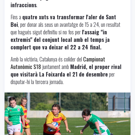
infraccions
.
Fins a
quatre xuts va transformar l'aler de Sant
Boi
, per donar als seus un avantatge de 15 a 24, un resultat
que hagués sigut definitiu si no fos per
l'assaig "in
extremis" del conjunt local amb el temps ja
complert que va deixar el 22 a 24 final.
Amb la victòria, Catalunya és colíder del
Campionat
Autonòmic S18
juntament amb
Madrid, el proper rival
que visitarà La Foixarda el 21 de desembre
per
disputar-hi la tercera jornada.
Uncategorized
-
11/26/2024