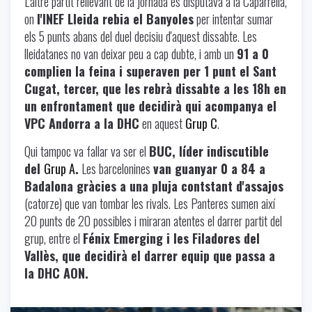
L'altre partit rellevant de la jornada es disputava a la Caparrella,
on
l'INEF Lleida rebia el Banyoles
per intentar sumar
els 5 punts abans del duel decisiu d'aquest dissabte. Les
lleidatanes no van deixar peu a cap dubte, i amb un
91 a 0
complien la feina i superaven per 1 punt el Sant
Cugat, tercer, que les rebrà dissabte a les 18h en
un enfrontament que decidirà qui acompanya el
VPC Andorra a la DHC
en aquest
Grup C
.
Qui tampoc va fallar va ser el
BUC, líder indiscutible
del
Grup A
.
Les barcelonines
van guanyar 0 a 84 a
Badalona gràcies a una pluja contstant d'assajos
(catorze) que van tombar les rivals. Les Panteres sumen així
20 punts de 20 possibles i miraran atentes el darrer partit del
grup, entre el
Fénix Emerging i les Filadores del
Vallès, que decidirà el darrer equip que passa a
la DHC AON.