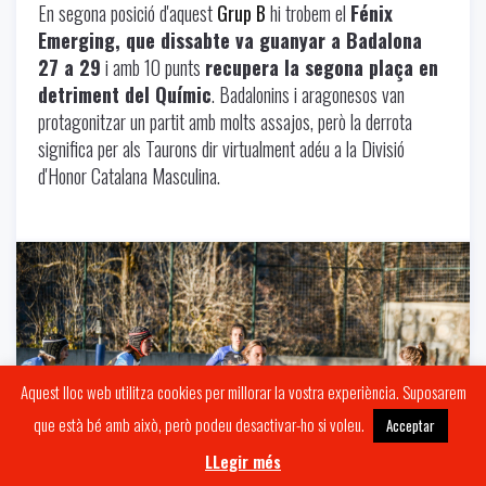
En segona posició d'aquest
Grup B
hi trobem el
Fénix
Emerging, que dissabte va guanyar a Badalona
27 a 29
i amb 10 punts
recupera la segona plaça en
detriment del Químic
. Badalonins i aragonesos van
protagonitzar un partit amb molts assajos, però la derrota
significa per als Taurons dir virtualment adéu a la Divisió
d'Honor Catalana Masculina.
Uncategorized
-
11/13/2024
Aquest lloc web utilitza cookies per millorar la vostra experiència. Suposarem
que està bé amb això, però podeu desactivar-ho si voleu.
Acceptar
LLegir més