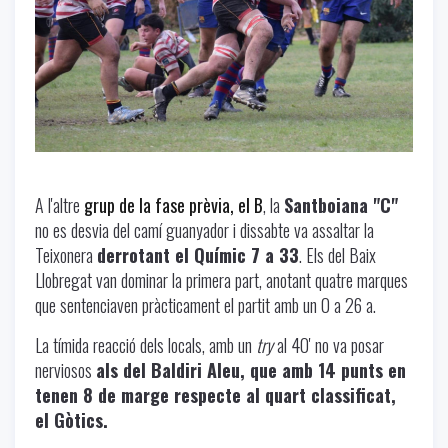
A l'altre
grup de la fase prèvia, el B
, la
Santboiana "C"
no es desvia del camí guanyador i dissabte va assaltar la
Teixonera
derrotant el Químic 7 a 33
. Els del Baix
Llobregat van dominar la primera part, anotant quatre marques
que sentenciaven pràcticament el partit amb un 0 a 26 a.
La tímida reacció dels locals, amb un
try
al 40' no va posar
nerviosos
als del Baldiri Aleu, que amb 14 punts en
tenen 8 de marge respecte al quart classificat,
el Gòtics.