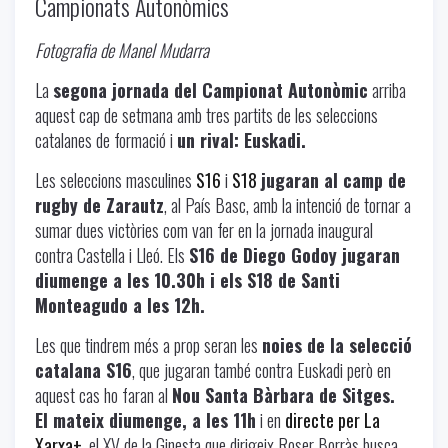
Campionats Autonòmics
Fotografia de Manel Mudarra
La
segona jornada del Campionat Autonòmic
arriba
aquest cap de setmana amb tres partits de les seleccions
catalanes de formació i
un rival: Euskadi.
Les seleccions masculines
S16
i
S18
jugaran al camp de
rugby de Zarautz
, al País Basc, amb la intenció de tornar a
sumar dues victòries com van fer en la jornada inaugural
contra Castella i Lleó. Els
S16 de Diego Godoy jugaran
diumenge a les 10.30h i els S18 de Santi
Monteagudo a les 12h.
Les que tindrem més a prop seran les
noies de la selecció
catalana S16
, que jugaran també contra Euskadi però en
aquest cas ho faran al
Nou Santa Bàrbara de Sitges.
El mateix diumenge, a les 11h
i en
directe per La
Xarxa+
, el XV de la Ginesta que dirigeix Roser Borràs busca