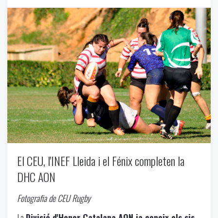
Uncategorized
-
11/27/2024
El CEU, l'INEF Lleida i el Fénix completen la
DHC AON
Fotografia de CEU Rugby
La
Divisió d'Honor Catalana AON ja coneix els sis