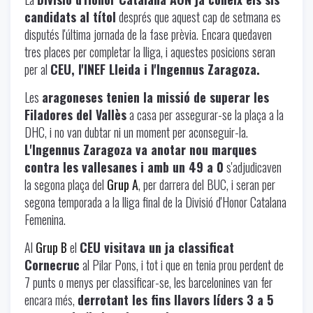
candidats al títol
després que aquest cap de setmana es
disputés l'última jornada de la fase prèvia. Encara quedaven
tres places per completar la lliga, i aquestes posicions seran
per al
CEU, l'INEF Lleida i l'Ingennus Zaragoza.
Les
aragoneses tenien la missió de superar les
Filadores del Vallès
a casa per assegurar-se la plaça a la
DHC, i no van dubtar ni un moment per aconseguir-la.
L'Ingennus Zaragoza va anotar nou marques
contra les vallesanes i amb un 49 a 0
s'adjudicaven
la segona plaça del
Grup A
, per darrera del BUC, i seran per
segona temporada a la lliga final de la Divisió d'Honor Catalana
Femenina.
Al
Grup B
el
CEU visitava un ja classificat
Cornecruc
al Pilar Pons, i tot i que en tenia prou perdent de
7 punts o menys per classificar-se, les barcelonines van fer
encara més,
derrotant les fins llavors líders 3 a 5