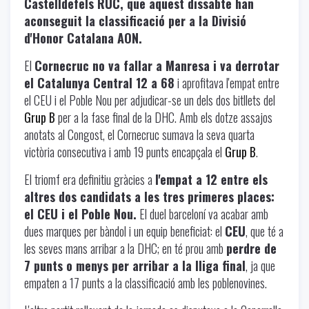
Castelldefels RUC, que aquest dissabte han
aconseguit la classificació per a la Divisió
d'Honor Catalana AON.
El
Cornecruc no va fallar a Manresa i va derrotar
el Catalunya Central 12 a 68
i aprofitava l'empat entre
el CEU i el Poble Nou per adjudicar-se un dels dos bitllets del
Grup B
per a la fase final de la DHC. Amb els dotze assajos
anotats al Congost, el Cornecruc sumava la seva quarta
victòria consecutiva i amb 19 punts encapçala el
Grup B
.
El triomf era definitiu gràcies a
l'empat a 12 entre els
altres dos candidats a les tres primeres places:
el CEU i el Poble Nou.
El duel barceloní va acabar amb
dues marques per bàndol i un equip beneficiat: el
CEU
, que té a
les seves mans arribar a la DHC; en té prou amb
perdre de
7 punts o menys per arribar a la lliga final
, ja que
empaten a 17 punts a la classificació amb les poblenovines.