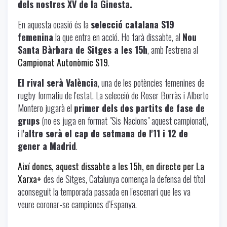
dels nostres XV de la Ginesta.
En aquesta ocasió és la
selecció catalana S19
femenina
la que entra en acció. Ho farà dissabte, al
Nou
Santa Bàrbara de Sitges a les 15h
, amb l'estrena al
Campionat Autonòmic S19
.
El rival serà València
, una de les potències femenines de
rugby formatiu de l'estat. La selecció de Roser Borràs i Alberto
Montero jugarà el
primer dels dos partits de fase de
grups
(no es juga en format "Sis Nacions" aquest campionat),
i l
'altre serà el cap de setmana de l'11 i 12 de
gener a Madrid
.
Així doncs, aquest dissabte a les 15h,
en directe per La
Xarxa+
des de Sitges, Catalunya comença la defensa del títol
aconseguit la temporada passada en l'escenari que les va
veure coronar-se campiones d'Espanya.