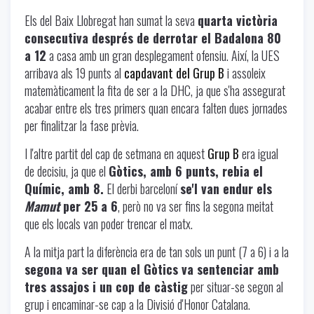
Els del Baix Llobregat han sumat la seva
quarta victòria
consecutiva després de derrotar el Badalona 80
a 12
a casa amb un gran desplegament ofensiu. Així, la UES
arribava als 19 punts al
capdavant del Grup B
i assoleix
matemàticament la fita de ser a la DHC, ja que s'ha assegurat
acabar entre els tres primers quan encara falten dues jornades
per finalitzar la fase prèvia.
I l'altre partit del cap de setmana en aquest
Grup B
era igual
de decisiu, ja que el
Gòtics, amb 6 punts, rebia el
Químic, amb 8.
El derbi barceloní
se'l van endur els
Mamut
per 25 a 6
, però no va ser fins la segona meitat
que els locals van poder trencar el matx.
A la mitja part la diferència era de tan sols un punt (7 a 6) i a la
segona va ser quan el Gòtics va sentenciar amb
tres assajos i un cop de càstig
per situar-se segon al
grup i encaminar-se cap a la Divisió d'Honor Catalana.