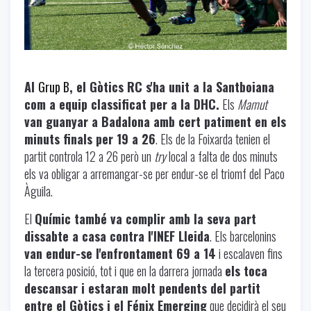
Al
Grup B
, el Gòtics RC s'ha unit a la Santboiana
com a equip classificat per a la DHC.
Els
Mamut
van guanyar a Badalona amb cert patiment en els
minuts finals per 19 a 26
. Els de la Foixarda tenien el
partit controla 12 a 26 però un
try
local a falta de dos minuts
els va obligar a arremangar-se per endur-se el triomf del Paco
Àguila.
El
Químic també va complir amb la seva part
dissabte a casa contra l'INEF Lleida
. Els barcelonins
van endur-se l'enfrontament 69 a 14
i escalaven fins
la tercera posició, tot i que en la darrera jornada
els toca
descansar i estaran molt pendents del partit
entre el Gòtics i el Fénix Emerging
que decidirà el seu