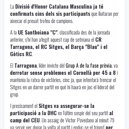
La
Divisió d'Honor Catalana Masculina ja té
confirmats cins dels sis participants
que lluitaran per
aixecar el preuat trofeu de campions.
A la
UE Santboiana "C"
, classificada des de la jornada
anterior, s'hi han afegit aquest cap de setmana el
CR
Tarragona, el RC Sitges, el Barça "Blau" i el
Gòtics RC
.
El
Tarragona
, líder invicte del
Grup A de la fase prèvia
, va
derrotar sense problemes el Cornellà per 45 a 8
i
mantenia la ratxa de victòries, cinc ja, que intentarà trencar el
Sitges en un darrer partit en què hi haurà en joc el liderat del
grup.
I precisament el
Sitges va assegurar-se la
participació a la DHC
en l'últim sospir del seu partit
al
camp del CEU
. Un assaig de Víctor Povedano al minut 79
va servir per donar la volta al partit i endur-se el triomf
per