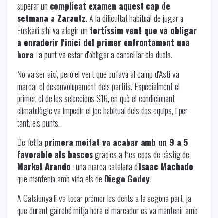
superar un
complicat examen aquest cap de
setmana a Zarautz
. A la dificultat habitual de jugar a
Euskadi s'hi va afegir un
fortíssim vent que va obligar
a enraderir l'inici del primer enfrontament una
hora
i a punt va estar d'obligar a cancel·lar els duels.
No va ser així, però el vent que bufava al camp d'Asti va
marcar el desenvolupament dels partits. Especialment el
primer, el de les seleccions S16, en què el condicionant
climatològic va impedir el joc habitual dels dos equips, i per
tant, els punts.
De fet la
primera meitat va acabar amb un 9 a 5
favorable als bascos
gràcies a tres cops de càstig de
Markel Arando
i una marca catalana d'
Isaac Machado
que mantenia amb vida els de
Diego Godoy
.
A Catalunya li va tocar prémer les dents a la segona part, ja
que durant gairebé mitja hora el marcador es va mantenir amb