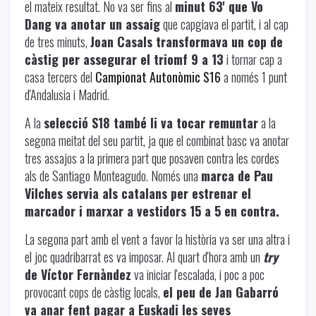
el mateix resultat. No va ser fins al
minut 63' que Vo
Dang va anotar un assaig
que capgiava el partit, i al cap
de tres minuts,
Joan Casals transformava un cop de
càstig per assegurar el triomf 9 a 13
i tornar cap a
casa tercers del
Campionat Autonòmic S16
a només 1 punt
d'Andalusia i Madrid.
A la
selecció S18 també li va tocar remuntar
a la
segona meitat del seu partit, ja que el combinat basc va anotar
tres assajos a la primera part que posaven contra les cordes
als de Santiago Monteagudo. Només una
marca de Pau
Vilches servia als catalans per estrenar el
marcador i marxar a vestidors 15 a 5 en contra.
La segona part amb el vent a favor la història va ser una altra i
el joc quadribarrat es va imposar. Al quart d'hora amb un
try
de Víctor Fernàndez
va iniciar l'escalada, i poc a poc
provocant cops de càstig locals,
el peu de Jan Gabarró
va anar fent pagar a Euskadi les seves