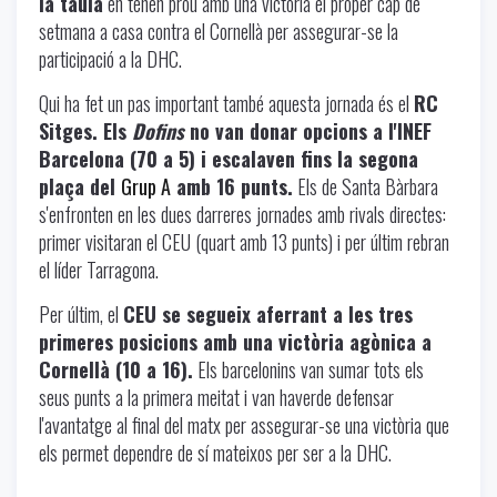
la taula
en tenen prou amb una victòria el proper cap de
setmana a casa contra el Cornellà per assegurar-se la
participació a la DHC.
Qui ha fet un pas important també aquesta jornada és el
RC
Sitges. Els
Dofins
no van donar opcions a l'INEF
Barcelona (70 a 5) i escalaven fins la segona
plaça del
Grup A
amb 16 punts.
Els de Santa Bàrbara
s'enfronten en les dues darreres jornades amb rivals directes:
primer visitaran el CEU (quart amb 13 punts) i per últim rebran
el líder Tarragona.
Per últim, el
CEU se segueix aferrant a les tres
primeres posicions amb una victòria agònica a
Cornellà (10 a 16).
Els barcelonins van sumar tots els
seus punts a la primera meitat i van haverde defensar
l'avantatge al final del matx per assegurar-se una victòria que
els permet dependre de sí mateixos per ser a la DHC.