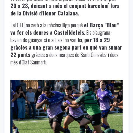
20 a 23, deixant a més el conjunt barceloní fora
de la Divisió d'Honor Catalana.
I el CEU no serà a la màxima lliga perquè
el Barça "Blau"
va fer els deures a Castelldefels
. Els blaugrana
havien de guanyar sí o sí i així ho van fer,
per 18 a 29
gràcies a una gran segona part en què van sumar
22 punts
gràcies a dues marques de Santi González i dues
més d'Olaf Sanmartí.