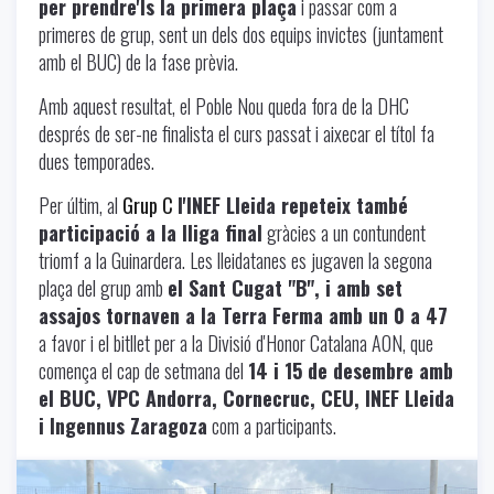
per prendre'ls la primera plaça
i passar com a
primeres de grup, sent un dels dos equips invictes (juntament
amb el BUC) de la fase prèvia.
Amb aquest resultat, el Poble Nou queda fora de la DHC
després de ser-ne finalista el curs passat i aixecar el títol fa
dues temporades.
Per últim, al
Grup C
l'INEF Lleida repeteix també
participació a la lliga final
gràcies a un contundent
triomf a la Guinardera. Les lleidatanes es jugaven la segona
plaça del grup amb
el Sant Cugat "B", i amb set
assajos tornaven a la Terra Ferma amb un 0 a 47
a favor i el bitllet per a la Divisió d'Honor Catalana AON, que
comença el cap de setmana del
14 i 15 de desembre amb
el BUC, VPC Andorra, Cornecruc, CEU, INEF Lleida
i Ingennus Zaragoza
com a participants.