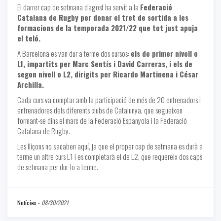
El darrer cap de setmana d'agost ha servit a la
Federació
Catalana de Rugby per donar el tret de sortida a les
formacions de la temporada 2021/22 que tot just apuja
el teló.
A Barcelona es van dur a terme dos cursos:
els de primer nivell o
L1, impartits per Marc Sentís i David Carreras, i els de
segon nivell o L2, dirigits per Ricardo Martinena i César
Archilla.
Cada curs va comptar amb la participació de més de 20 entrenadors i
entrenadores dels diferents clubs de Catalunya, que segueixen
formant-se dins el marc de la Federació Espanyola i la Federació
Catalana de Rugby.
Les lliçons no s'acaben aquí, ja que el proper cap de setmana es durà a
terme un altre curs L1 i es completarà el de L2, que requereix dos caps
de setmana per dur-lo a terme.
Notícies
-
08/30/2021