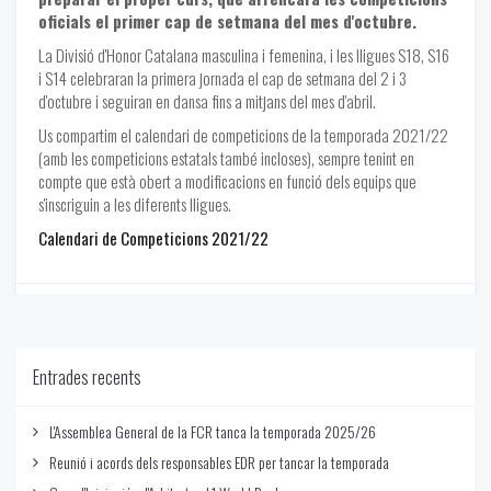
oficials el primer cap de setmana del mes d'octubre.
La Divisió d'Honor Catalana masculina i femenina, i les lligues S18, S16
i S14 celebraran la primera jornada el cap de setmana del 2 i 3
d'octubre i seguiran en dansa fins a mitjans del mes d'abril.
Us compartim el calendari de competicions de la temporada 2021/22
(amb les competicions estatals també incloses), sempre tenint en
compte que està obert a modificacions en funció dels equips que
s'inscriguin a les diferents lligues.
Calendari de Competicions 2021/22
Notícies
-
08/23/2021
Entrades recents
L'Assemblea General de la FCR tanca la temporada 2025/26
Reunió i acords dels responsables EDR per tancar la temporada