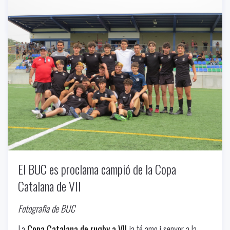
Uncategorized
-
06/13/2024
El BUC es proclama campió de la Copa
Catalana de VII
Fotografia de BUC
La
Copa Catalana de rugby a VII
ja té amo i senyor a la