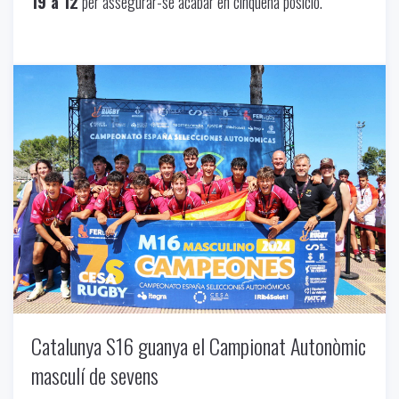
19 a 12
per assegurar-se acabar en cinquena posició.
Uncategorized
-
06/17/2024
Catalunya S16 guanya el Campionat Autonòmic
masculí de sevens