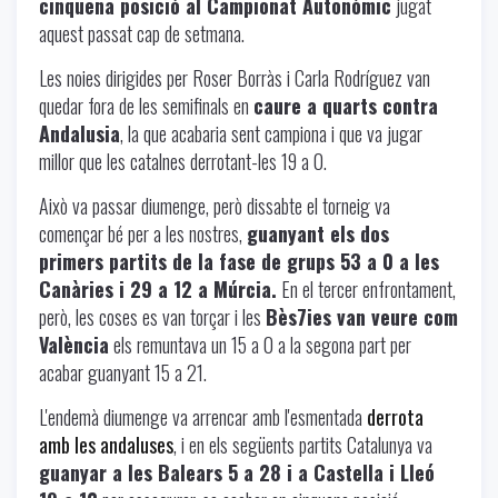
cinquena posició al Campionat Autonòmic
jugat
aquest passat cap de setmana.
Les noies dirigides per Roser Borràs i Carla Rodríguez van
quedar fora de les semifinals en
caure a quarts contra
Andalusia
, la que acabaria sent campiona i que va jugar
millor que les catalnes derrotant-les 19 a 0.
Això va passar diumenge, però dissabte el
torneig va
començar bé per a les nostres
,
guanyant els dos
primers partits de la fase de grups 53 a 0 a les
Canàries i 29 a 12 a Múrcia.
En el tercer enfrontament,
però, les coses es van torçar i les
Bès7ies van veure com
València
els remuntava un 15 a 0 a la segona part per
acabar guanyant 15 a 21.
L'endemà diumenge va arrencar amb l'esmentada
derrota
amb les andaluses
, i en els següents partits Catalunya va
guanyar a les Balears 5 a 28 i a Castella i Lleó