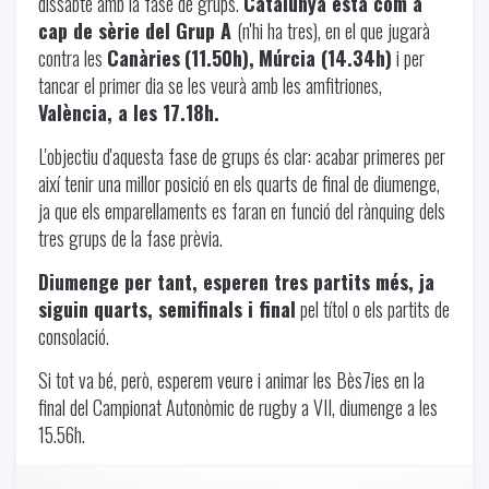
dissabte amb la fase de grups.
Catalunya està com a
cap de sèrie del Grup A
(n'hi ha tres), en el que jugarà
contra les
Canàries
(11.50h),
Múrcia (14.34h)
i per
tancar el primer dia se les veurà amb les amfitriones,
València, a les 17.18h.
L'objectiu d'aquesta fase de grups és clar: acabar primeres per
així tenir una millor posició en els quarts de final de diumenge,
ja que els emparellaments es faran en funció del rànquing dels
tres grups de la fase prèvia.
Diumenge per tant, esperen tres partits més, ja
siguin quarts, semifinals i final
pel títol o els partits de
consolació.
Si tot va bé, però, esperem veure i animar les Bès7ies en la
final del Campionat Autonòmic de rugby a VII, diumenge a les
15.56h.