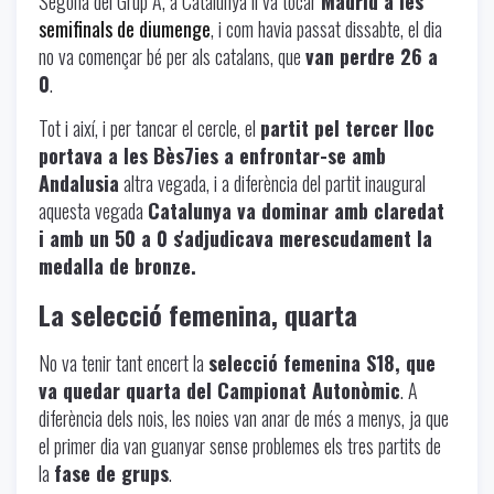
Segona del Grup A, a Catalunya li va tocar
Madrid a les
semifinals de diumenge
, i com havia passat dissabte, el dia
no va començar bé per als catalans, que
van perdre 26 a
0
.
Tot i així, i per tancar el cercle, el
partit pel tercer lloc
portava a les Bès7ies a enfrontar-se amb
Andalusia
altra vegada, i a diferència del partit inaugural
aquesta vegada
Catalunya va dominar amb claredat
i amb un 50 a 0 s'adjudicava merescudament la
medalla de bronze.
La selecció femenina, quarta
No va tenir tant encert la
selecció femenina S18, que
va quedar quarta del Campionat Autonòmic
. A
diferència dels nois, les noies van anar de més a menys, ja que
el primer dia van guanyar sense problemes els tres partits de
la
fase de grups
.