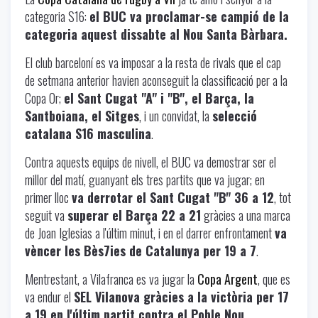
categoria S16:
el BUC va proclamar-se campió de la
categoria aquest dissabte al Nou Santa Bàrbara.
El club barceloní es va imposar a la resta de rivals que el cap
de setmana anterior havien aconseguit la classificació per a la
Copa Or;
el Sant Cugat "A" i "B", el Barça, la
Santboiana, el Sitges
, i un convidat, la
selecció
catalana S16 masculina
.
Contra aquests equips de nivell, el BUC va demostrar ser el
millor del matí, guanyant els tres partits que va jugar; en
primer lloc
va derrotar el Sant Cugat "B" 36 a 12
, tot
seguit va
superar el Barça 22 a 21
gràcies a una marca
de Joan Iglesias a l'últim minut, i en el darrer enfrontament
va
vèncer les Bès7ies de Catalunya per 19 a 7
.
Mentrestant, a Vilafranca es va jugar la
Copa Argent
, que es
va endur el
SEL Vilanova gràcies a la victòria per 17
a 19 en l'últim partit contra el Poble Nou
.