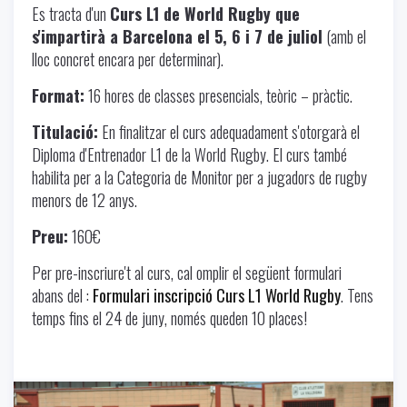
Es tracta d'un
Curs L1 de World Rugby que
s'impartirà a Barcelona el 5, 6 i 7 de juliol
(amb el
lloc concret encara per determinar).
Format:
16 hores de classes presencials, teòric – pràctic.
Titulació:
En finalitzar el curs adequadament s'otorgarà el
Diploma d'Entrenador L1 de la World Rugby. El curs també
habilita per a la Categoria de Monitor per a jugadors de rugby
menors de 12 anys.
Preu:
160€
Per pre-inscriure't al curs, cal omplir el següent formulari
abans del :
Formulari inscripció Curs L1 World Rugby
. Tens
temps fins el 24 de juny, només queden 10 places!