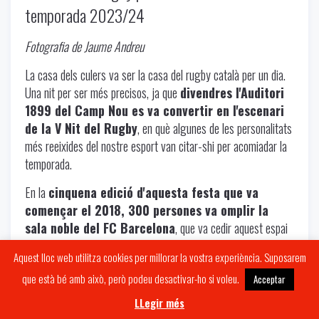
temporada 2023/24
Fotografia de Jaume Andreu
La casa dels culers va ser la casa del rugby català per un dia.
Una nit per ser més precisos, ja que
divendres l'Auditori
1899 del Camp Nou es va convertir en l'escenari
de la V Nit del Rugby
, en què algunes de les personalitats
més reeixides del nostre esport van citar-shi per acomiadar la
temporada.
En la
cinquena edició d'aquesta festa que va
començar el 2018, 300 persones va omplir la
sala noble del FC Barcelona
, que va cedir aquest espai
per poder celebrar la Nit en l'any en què la secció de rugby del
Aquest lloc web utilitza cookies per millorar la vostra experiència. Suposarem
Bará compleix cent anys.
que està bé amb això, però podeu desactivar-ho si voleu.
Acceptar
El centenari blaugrana va ser el teló de fons d'una
vetllada
LLegir més
molt emocionant en què es van premiar jugadors,