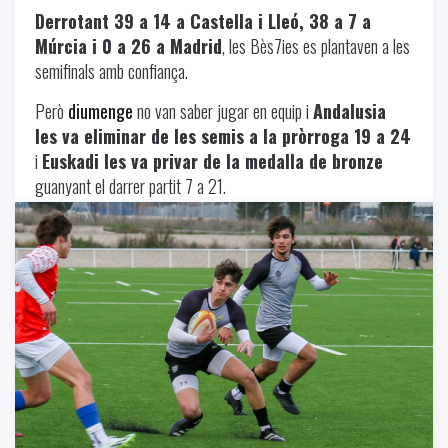
Derrotant 39 a 14 a Castella i Lleó, 38 a 7 a
Múrcia i 0 a 26 a Madrid
, les Bès7ies es plantaven a les
semifinals amb confiança.
Però
diumenge
no van saber jugar en equip i
Andalusia
les va eliminar de les semis a la pròrroga 19 a 24
i
Euskadi les va privar de la medalla de bronze
guanyant el darrer partit 7 a 21.
Uncategorized
-
06/25/2024