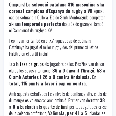
Campions!
La selecció catalana S16 masculina s'ha
coronat campiona d'Espanya de rugby a VII
aquest
cap de setmana a Cullera. Els de Santi Monteagudo completen
així una
temporada perfecta
després de guanyar també
el Campionat de rugby a XV.
I com van fer també en el XV, aquest cap de setmana
Catalunya ha jugat el millor rugby des del primer xiulet de
l'àrbitre en el partit inicial.
Ja a la
fase de grups
els jugadors de les Bès7ies van deixar
clares les seves intencions:
36 a 0 davant l'Aragó, 53 a
0 amb Astúries i 26 a 0 contra Andalusia. En
total, 115 punts a favor i cap en contra.
Amb aquesta estadística i els nivells de confiança alts, el dia de
diumenge es va encarar amb ambició. Primer van derrotar
38
a 0 a Euskadi als
quarts de final
per tot seguit desfer-se
de la selecció amfitriona,
València, per 41 a 5
i plantar-se