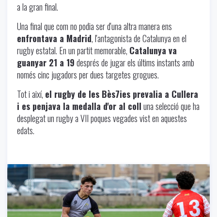
a la gran final.
Una final que com no podia ser d'una altra manera ens
enfrontava a Madrid
, l'antagonista de Catalunya en el
rugby estatal. En un partit memorable,
Catalunya va
guanyar 21 a 19
després de jugar els últims instants amb
només cinc jugadors per dues targetes grogues.
Tot i així,
el rugby de les Bès7ies prevalia a Cullera
i es penjava la medalla d'or al coll
una selecció que ha
desplegat un rugby a VII poques vegades vist en aquestes
edats.
Uncategorized
-
06/17/2024