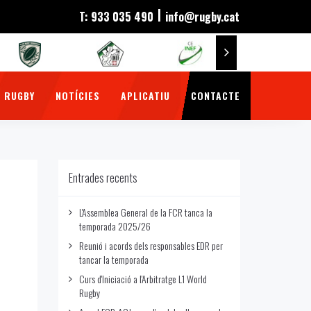
|
T: 933 035 490
info@rugby.cat
 RUGBY
NOTÍCIES
APLICATIU
CONTACTE
Entrades recents
L'Assemblea General de la FCR tanca la
temporada 2025/26
Reunió i acords dels responsables EDR per
tancar la temporada
Curs d'Iniciació a l'Arbitratge L1 World
Rugby