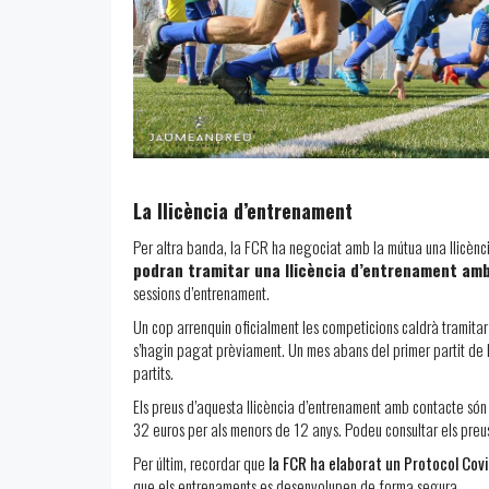
La llicència d’entrenament
Per altra banda, la FCR ha negociat amb la mútua una llicèn
podran tramitar una llicència d’entrenament amb 
sessions d’entrenament.
Un cop arrenquin oficialment les competicions caldrà tramitar 
s’hagin pagat prèviament. Un mes abans del primer partit de ll
partits.
Els preus d’aquesta llicència d’entrenament amb contacte són 
32 euros per als menors de 12 anys. Podeu consultar els preus 
Per últim, recordar que
la FCR ha elaborat un Protocol Covi
que els entrenaments es desenvolupen de forma segura.