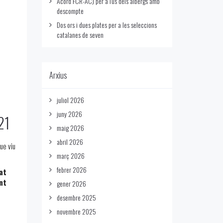
Acord FCR-ACJ per a l'us dels albergs amb
descompte
Dos ors i dues plates per a les seleccions
catalanes de seven
Arxius
juliol 2026
juny 2026
21
maig 2026
abril 2026
ue viu
març 2026
febrer 2026
at
nt
gener 2026
desembre 2025
novembre 2025