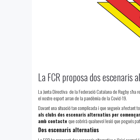
La FCR proposa dos escenaris a
La Junta Directiva de la Federació Catalana de Rugby s’ha reu
el nostre esport arran de la pandèmia de la Covid-19.
Davant una situació tan complicada i que segueix afectant tot
als clubs dos escenaris alternatius per començar
amb contacte
que cobrirà qualsevol lesió que pogués pati
Dos escenaris alternatius
La FCR ha proposat dos escenaris alternatius a l’inici normal (