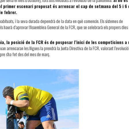
 primer escenari proposat és arrencar el cap de setmana del 5 i 6 
de febrer.
 habituats, i la seva durada dependrà de la data en què comencin. Els sistemes de
ls haurà d’aprovar l’Assemblea General de la FCR, que se celebrarà els propers dies
a, la posició de la FCR és de posposar l’inici de les competicions a 
uan arrencaran les lligues la prendrà la Junta Directiva de la FCR, valorant l’evolució
mpre s'ha fet des del mes de març.