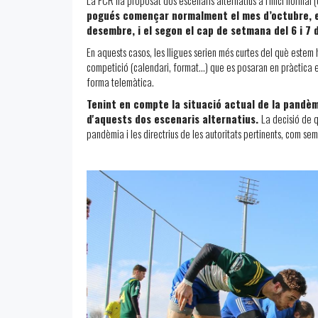
pogués començar normalment el mes d’octubre, el
desembre, i el segon el cap de setmana del 6 i 7 
En aquests casos, les lligues serien més curtes del què estem
competició (calendari, format…) que es posaran en pràctica e
forma telemàtica.
Tenint en compte la situació actual de la pandèmi
d'aquests dos escenaris alternatius.
La decisió de q
pandèmia i les directrius de les autoritats pertinents, com se