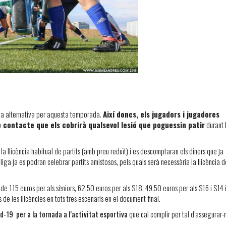
cia alternativa per aquesta temporada.
Així doncs, els jugadors i jugadores
contacte que els cobrirà qualsevol lesió que poguessin patir
durant 
la llicència habitual de partits (amb preu reduït) i es descomptaran els diners que ja
iga ja es podran celebrar partits amistosos, pels quals serà necessària la llicència d
de 115 euros per als sèniors, 62,50 euros per als S18, 49.50 euros per als S16 i S14 
de les llicències en tots tres escenaris en el document final.
d-19 per a la tornada a l’activitat esportiva
que cal complir per tal d’assegurar-