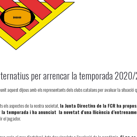
lternatius per arrencar la temporada 2020/
nit aquest dijous amb els representants dels clubs catalans per avaluar la situació q
s els aspectes de la nostra societat,
la Junta Directiva de la FCR ha propos
 la temporada i ha anunciat la novetat d'una llicència d’entrename
r el jugador.
que seria el mes d’octubre), tots dos vinculats a l’evolució de la pandèmia.
Si no es