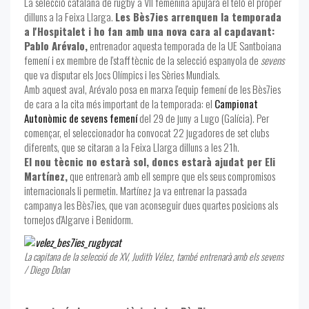
La selecció catalana de rugby a VII femenina apujarà el teló el proper
dilluns a la Feixa Llarga.
Les Bès7ies arrenquen la temporada
a l'Hospitalet i ho fan amb una nova cara al capdavant:
Pablo Arévalo,
entrenador aquesta temporada de la UE Santboiana
femení i ex membre de l'staff tècnic de la selecció espanyola de
sevens
que va disputar els Jocs Olímpics i les Sèries Mundials.
Amb aquest aval, Arévalo posa en marxa l'equip femení de les Bès7ies
de cara a la cita més important de la temporada: el
Campionat
Autonòmic de sevens femení
del 29 de juny a Lugo (Galícia). Per
començar, el seleccionador ha convocat 22 jugadores de set clubs
diferents, que se citaran a la Feixa Llarga dilluns a les 21h.
El nou tècnic no estarà sol, doncs estarà ajudat per Eli
Martínez,
que entrenarà amb ell sempre que els seus compromisos
internacionals li permetin. Martínez ja va entrenar la passada
campanya les Bès7ies, que van aconseguir dues quartes posicions als
tornejos d'Algarve i Benidorm.
La capitana de la selecció de XV, Judith Vélez, també entrenarà amb els sevens
/ Diego Dolan