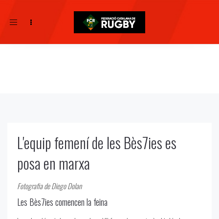
Toggle
navigation
L'equip femení de les Bès7ies es
posa en marxa
Fotografia de Diego Dolan
Les Bès7ies comencen la feina