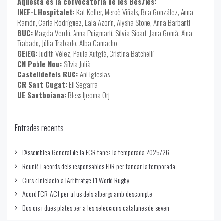
Aquesta és la convocatòria de les Bès7ies:
INEF-L'Hospitalet:
Kat Keller, Mercè Viñals, Bea González, Anna
Ramón, Carla Rodríguez, Laia Azorín, Alysha Stone, Anna Barbanti
BUC:
Magda Verdú, Anna Puigmartí, Sílvia Sicart, Jana Gomà, Aina
Trabado, Júlia Trabado, Alba Camacho
GEiEG:
Judith Vélez, Paula Xutglà, Cristina Batchellí
CN Poble Nou:
Sílvia Julià
Castelldefels RUC:
Ani Iglesias
CR Sant Cugat:
Eli Segarra
UE Santboiana:
Bless Ijeoma Orji
Entrades recents
L'Assemblea General de la FCR tanca la temporada 2025/26
Reunió i acords dels responsables EDR per tancar la temporada
Curs d'Iniciació a l'Arbitratge L1 World Rugby
Acord FCR-ACJ per a l'us dels albergs amb descompte
Dos ors i dues plates per a les seleccions catalanes de seven