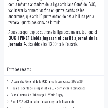
com a màxima anotadora de la lliga amb Jana Gomà del BUC,
van liderar la primera victòria en quatre partits de les
andorranes, que amb 15 punts entren de pet a la lluita per la
tercera i quarta posicions de la taula.
Aquest proper cap de setmana la lliga descansarà, tot i que el
BUC i l'INEF Lleida jugaran el partit ajornat de la
jornada 4
, dissabte a les 13.30h a la Foixarda.
Entrades recents
L'Assemblea General de la FCR tanca la temporada 2025/26
Reunió i acords dels responsables EDR per tancar la temporada
Curs d'Iniciació a l'Arbitratge L1 World Rugby
Acord FCR-ACJ per a l'us dels albergs amb descompte