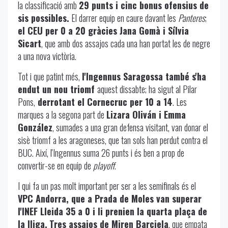
la classificació amb
29 punts i cinc bonus ofensius de
sis possibles.
El darrer equip en caure davant les
Panteres
;
el CEU per 0 a 20 gràcies Jana Gomà i Sílvia
Sicart
, que amb dos assajos cada una han portat les de negre
a una nova victòria.
Tot i que patint més,
l'Ingennus Saragossa també s'ha
endut un nou triomf
aquest dissabte; ha sigut al Pilar
Pons,
derrotant el Cornecruc per 10 a 14
. Les
marques a la segona part de
Lizara Oliván i Emma
González
, sumades a una gran defensa visitant, van donar el
sisè triomf a les aragoneses, que tan sols han perdut contra el
BUC. Així, l'Ingennus suma 26 punts i és ben a prop de
convertir-se en equip de
playoff
.
I qui fa un pas molt important per ser a les semifinals és el
VPC Andorra, que a Prada de Moles van superar
l'INEF Lleida 35 a 0 i li prenien la quarta plaça de
la lliga.
Tres assajos de Miren Barciela
, que empata