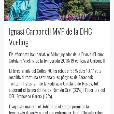
Ignasi Carbonell MVP de la DHC
Vueling
Els aficionats han parlat: el Millor Jugador de la Divisió d’Honor
Catalana Vueling de la temporada 2018/19 és Ignasi Carbonell!
El tercera línia del Gòtics RC ha rebut el 53% dels 1077 vots
recollits durant una setmana a les pàgines de Facebook,
Twitter i Instagram de la Federació Catalana de Rugby, tot
superant el talona del Barça Romain Orst (30%) i l’obertura del
CEU Francisco García (17%).
D’aquesta manera, el Gòtics rep el segon premi de la
temporada després que el seu entrenador Jordi Villalante rebés