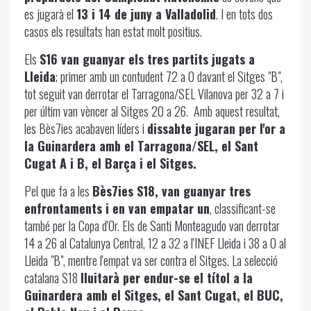
es jugarà el
13 i 14 de juny a Valladolid
. I en tots dos
casos els resultats han estat molt positius.
Els
S16 van guanyar els tres partits jugats a
Lleida
; primer amb un contudent 72 a 0 davant el Sitges "B",
tot seguit van derrotar el Tarragona/SEL Vilanova per 32 a 7 i
per últim van vèncer al Sitges 20 a 26. Amb aquest resultat,
les Bès7ies acabaven líders i
dissabte jugaran per l'or a
la Guinardera amb el Tarragona/SEL, el Sant
Cugat A i B, el Barça i el Sitges.
Pel que fa a les
Bès7ies S18, van guanyar tres
enfrontaments i en van empatar un
, classificant-se
també per la Copa d'Or. Els de Santi Monteagudo van derrotar
14 a 26 al Catalunya Central, 12 a 32 a l'INEF Lleida i 38 a 0 al
Lleida "B", mentre l'empat va ser contra el Sitges. La selecció
catalana S18
lluitarà per endur-se el títol a la
Guinardera amb el Sitges, el Sant Cugat, el BUC,