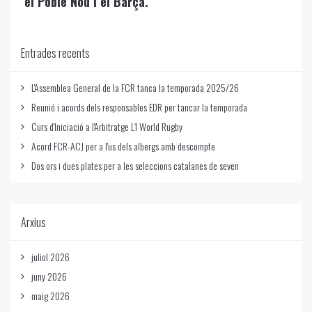
el Poble Nou i el Barça.
Entrades recents
L'Assemblea General de la FCR tanca la temporada 2025/26
Reunió i acords dels responsables EDR per tancar la temporada
Curs d'Iniciació a l'Arbitratge L1 World Rugby
Acord FCR-ACJ per a l'us dels albergs amb descompte
Dos ors i dues plates per a les seleccions catalanes de seven
Arxius
juliol 2026
juny 2026
maig 2026