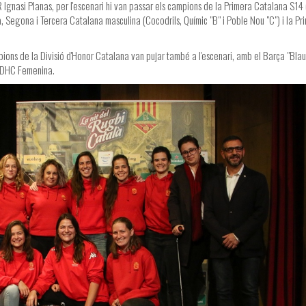
R Ignasi Planas, per l'escenari hi van passar els campions de la Primera Catalana S14
, Segona i Tercera Catalana masculina (Cocodrils, Químic "B" i Poble Nou "C") i la Pri
ons de la Divisió d'Honor Catalana van pujar també a l'escenari, amb el Barça "Blau"
a DHC Femenina.