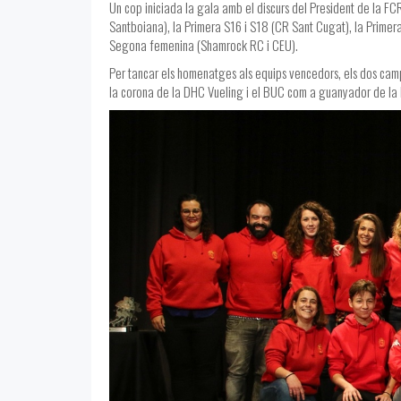
Un cop iniciada la gala amb el discurs del President de la FC
Santboiana), la Primera S16 i S18 (CR Sant Cugat), la Primera
Segona femenina (Shamrock RC i CEU).
Per tancar els homenatges als equips vencedors, els dos campi
la corona de la DHC Vueling i el BUC com a guanyador de l