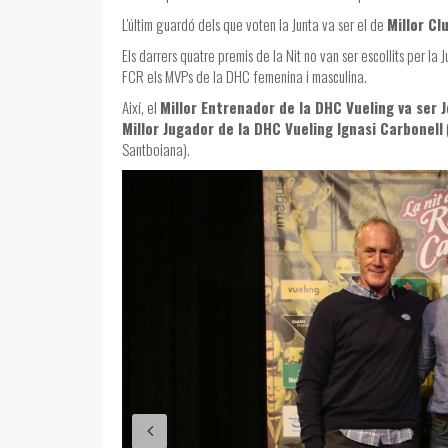
L'últim guardó dels que voten la Junta va ser el de
Millor Cl
Els darrers quatre premis de la Nit no van ser escollits per la J
FCR els MVPs de la DHC femenina i masculina.
Així, el
Millor Entrenador de la DHC Vueling va ser J
Millor Jugador de la DHC Vueling Ignasi Carbonell
Santboiana).