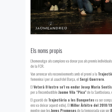
Els noms propis
L'homenatge als campions va donar pas als premis individuals
de la FCR.
Van arrencar els reconeixements amb el premi a la
Trajectò
femenina i per al
coach
del Barça, el
Sergi Guerrero
.
El
Veterà Il·lustre se'l va endur Josep Maria Sentís
per a l'incombustible
Jaume Vila "Pica"
de la Santboiana, q
El guardó de
Trajectòria a les Banquetes
va ser compar
ens va deixar aquest estiu). El
Millor Àrbitre del 2018/19
mentre que les
Joves Promeses
de la temporada van ser
B