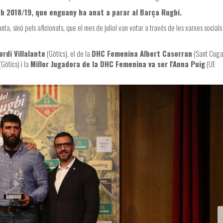
ub 2018/19, que enguany ha anat a parar al Barça Rugbi.
unta, sinó pels aficionats, que el mes de juliol van votar a través de les xarxes socials
ordi Villalante
(Gòtics), el de la
DHC Femenina Albert Casorran
(Sant Cugat
(Gòtics) i la
Millor Jugadora de la DHC Femenina va ser l'Anna Puig
(UE