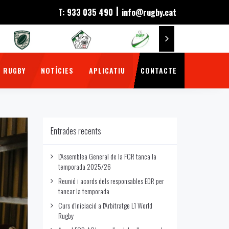
|
T: 933 035 490
info@rugby.cat
 RUGBY
NOTÍCIES
APLICATIU
CONTACTE
Entrades recents
L'Assemblea General de la FCR tanca la
temporada 2025/26
Reunió i acords dels responsables EDR per
tancar la temporada
Curs d'Iniciació a l'Arbitratge L1 World
Rugby