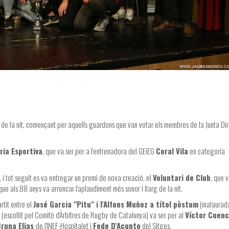
 de la nit, començant per aquells guardons que van votar els membres de la Junta Dir
ria Esportiva
, que va ser per a l'entrenadora del GEiEG
Coral Vila
en categoria
, i tot seguit es va entregar un premi de nova creació, el
Voluntari de Club
, que v
ue als 88 anys va arrencar l'aplaudiment més sonor i llarg de la nit.
tit entre el
José Garcia "Pitu" i l'Alfons Muñoz a títol pòstum
(malaurad
(escollit pel Comitè d'Àrbitres de Rugby de Catalunya) va ser per al
Víctor Cuen
runa Elias
de l'INEF-Hospitalet i
Fede D'Acunto
del Sitges.