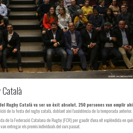
y Català
del Rugby Català va ser un èxit absolut. 250 persones van omplir ahi
ició de la festa del rugby català, doblant així l'assistència de la temporada anterior.
 crida de la Federació Catalana de Rugby (FCR) per gaudir d'una nit esplèndida en què
n entregar els premis individuals del curs passat.