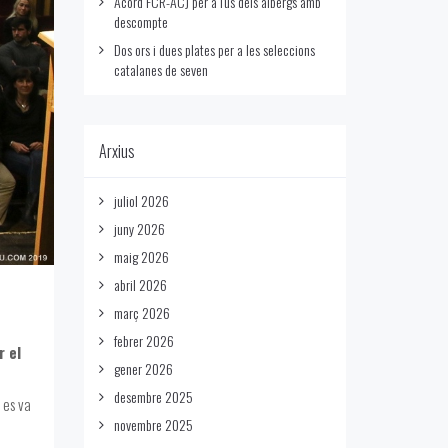
Acord FCR-ACJ per a l'us dels albergs amb
descompte
Dos ors i dues plates per a les seleccions
catalanes de seven
Arxius
juliol 2026
juny 2026
maig 2026
abril 2026
març 2026
febrer 2026
r el
gener 2026
desembre 2025
 es va
novembre 2025