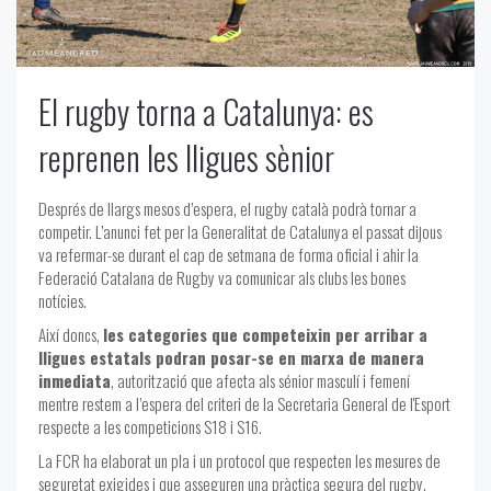
El rugby torna a Catalunya: es
reprenen les lligues sènior
Després de llargs mesos d’espera, el rugby català podrà tornar a
competir. L’anunci fet per la Generalitat de Catalunya el passat dijous
va refermar-se durant el cap de setmana de forma oficial i ahir la
Federació Catalana de Rugby va comunicar als clubs les bones
notícies.
Així doncs,
les categories que competeixin per arribar a
lligues estatals podran posar-se en marxa de manera
inmediata
, autorització que afecta als sénior masculí i femení
mentre restem a l’espera del criteri de la Secretaria General de l'Esport
respecte a les competicions S18 i S16.
La FCR ha elaborat un pla i un protocol que respecten les mesures de
seguretat exigides i que asseguren una pràctica segura del rugby.