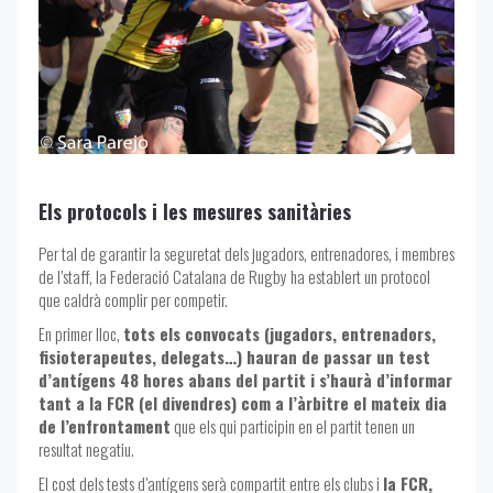
Els protocols i les mesures sanitàries
Per tal de garantir la seguretat dels jugadors, entrenadores, i membres
de l’staff, la Federació Catalana de Rugby ha establert un protocol
que caldrà complir per competir.
En primer lloc,
tots els convocats (jugadors, entrenadors,
fisioterapeutes, delegats…) hauran de passar un test
d’antígens 48 hores abans del partit i s’haurà d’informar
tant a la FCR (el divendres) com a l’àrbitre el mateix dia
de l’enfrontament
que els qui participin en el partit tenen un
resultat negatiu.
El cost dels tests d’antígens serà compartit entre els clubs i
la FCR,