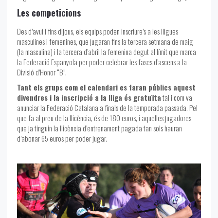
Les competicions
Des d’avui i fins dijous, els equips poden inscriure’s a les lligues
masculines i femenines, que jugaran fins la tercera setmana de maig
(la masculina) i la tercera d’abril la femenina degut al límit que marca
la Federació Espanyola per poder celebrar les fases d’ascens a la
Divisió d’Honor “B”.
Tant els grups com el calendari es faran públics aquest
divendres i la inscripció a la lliga és gratuïta
tal i com va
anunciar la Federació Catalana a finals de la temporada passada. Pel
que fa al preu de la llicència, és de 180 euros, i aquelles jugadores
que ja tinguin la llicència d’entrenament pagada tan sols hauran
d’abonar 65 euros per poder jugar.