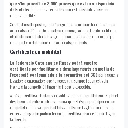
que s’ha proveït de 3.000 proves que estan a disposició
dels clubs
per poder arrencar les competicions amb la màxima
celeritat posible.
Si el test resulta positiu, caldrà seguir les instruccions habituals de les
autoritats sanitàries. De la mateixa manera, tant els dies de partit com
els d'entrenament s'han de seguir aplicant les mesures i protocols que
marquen les instal·lacions i les autoritats pertinents.
Certificats de mobilitat
La Federació Catalana de Rugby podrà emetre
certificats per facilitar els desplaçaments en motiu de
l'excepció contemplada a la normativa del CCE
per a aquells
jugadors o entrenadors que ho necessitin, sempre i quan estiguin
inscrits a la competició i tinguin la llicència expedida.
A més, el certificat d’autoresponsabilitat de la Generalitat contempla el
desplaçament entre municipis o comarques si és per participar en una
competició permesa, i per tant tots aquells que hagin de moure’s per
entrenar o jugar ho podran fer amb el certificat sempre i quan tinguin
la llicència.