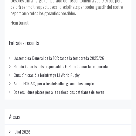
Després d'una llarga temporada de foscor tornem a veure el sol, però
caldrà ser molt respectuosos i disciplinats per poder gaudir del nostre
esport amb totes les garanties possibles.
Hem tornat!
Entrades recents
L'Assemblea General de la FCR tanca la temporada 2025/26
Reunió i acords dels responsables EDR per tancar la temporada
Curs d'Iniciació a l'Arbitratge L1 World Rugby
Acord FCR-ACJ per a l'us dels albergs amb descompte
Dos ors i dues plates per a les seleccions catalanes de seven
Arxius
juliol 2026