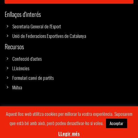
Enllaços d'interés
Secretaria General de l'Esport
Unió de Federacions Esportives de Catalunya
Recursos
Confecció d'actes
LLicències
Formulari canvi de partits
Mútua
Aquest lloc web utilitza cookies per millorar la vostra experiència. Suposarem
Copyright 2019
Imagus Branding & Design
© All Rights Reserved |
Avís
que està bé amb això, però podeu desactivar-ho si voleu.
Acceptar
Legal
|
Política de cookies
|
Condicions de venda
LLegir més