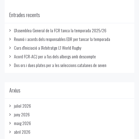
Entrades recents
L'Assemblea General de la FCR tanca la temporada 2025/26
Reunió i acords dels responsables EDR per tancar la temporada
Curs d'Iniciació a l'Arbitratge L1 World Rugby
Acord FCR-ACJ per a l'us dels albergs amb descompte
Dos ors i dues plates per a les seleccions catalanes de seven
Arxius
juliol 2026
juny 2026
maig 2026
abril 2026