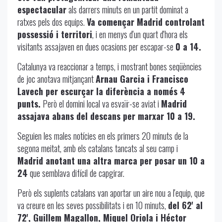
espectacular
als darrers minuts en un partit dominat a
ratxes pels dos equips.
Va començar Madrid controlant
possessió i territori
, i en menys d'un quart d'hora els
visitants assajaven en dues ocasions per escapar-se
0 a 14.
Catalunya va reaccionar a temps, i mostrant bones seqüències
de joc anotava mitjançant
Arnau Garcia i Francisco
Lavech per escurçar la diferència a només 4
punts.
Però el domini local va esvaïr-se aviat i
Madrid
assajava abans del descans per marxar 10 a 19.
Seguien les males notícies en els primers 20 minuts de la
segona meitat, amb els catalans tancats al seu camp i
Madrid anotant una altra marca per posar un 10 a
24
que semblava difícil de capgirar.
Però els suplents catalans van aportar un aire nou a l'equip, que
va creure en les seves possibilitats i en 10 minuts,
del 62' al
72', Guillem Magallon, Miquel Oriola i Héctor