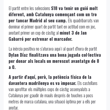
El partit entre les seleccions
S18 va tenir un guió molt
diferent, amb Catalunya començant com un tro
per tancar Madrid al seu camp.
Els quadribarrats van
dominar el primer quart de partit tant en actitud com en joc,
anotant primer un cop de càstig al
minut 3 de Jan
Gabarró per estrenar el marcador.
La inèrcia positiva no s'aturava aquí i al quart d'hora de partit
Dylan Díaz finalitzava una bona jugada col·lectiva
per donar als locals un merescut avantatge de 8
a 0.
A partir d'aquí, però, la potència física de la
davantera madrilenya es va imposar.
Els castellans
van aprofitar els múltiples cops de càstig assenyalats a
Catalunya per gaudir de mauls després de touches a pocs
metres de marca catalana, una situacó òptima per a ells per
anotar.