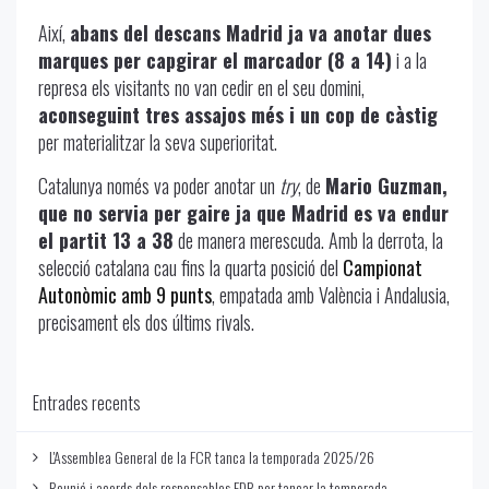
Així,
abans del descans Madrid ja va anotar dues
marques per capgirar el marcador (8 a 14)
i a la
represa els visitants no van cedir en el seu domini,
aconseguint tres assajos més i un cop de càstig
per materialitzar la seva superioritat.
Catalunya només va poder anotar un
try
, de
Mario Guzman,
que no servia per gaire ja que Madrid es va endur
el partit 13 a 38
de manera merescuda. Amb la derrota, la
selecció catalana cau fins la quarta posició del
Campionat
Autonòmic amb 9 punts
, empatada amb València i Andalusia,
precisament els dos últims rivals.
Entrades recents
L'Assemblea General de la FCR tanca la temporada 2025/26
Reunió i acords dels responsables EDR per tancar la temporada