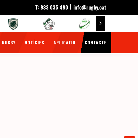
|
T: 933 035 490
info@rugby.cat
 RUGBY
NOTÍCIES
APLICATIU
CONTACTE