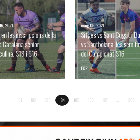
06, 2021
maig 05, 2021
ren les inscripcions de la
Sitges vs Sant Cugat i B
 Catalana sènior
vs Santboiana, les semifi
ulina, S18 i S16
del Campionat S16
FCR
1
181
182
183
184
185
186
187
...
260