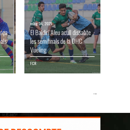
maig 04, 2021
arça
El Baldiri Aleu acull dissabte
nals
les semifinals de la DHC
Vueling
FCR
→