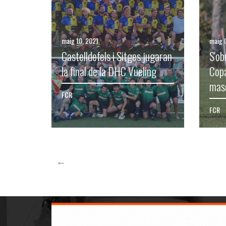
maig 10, 2021
maig 
Castelldefels i Sitges jugaran
S'ob
la final de la DHC Vueling
Copa
masc
FCR
FCR
←