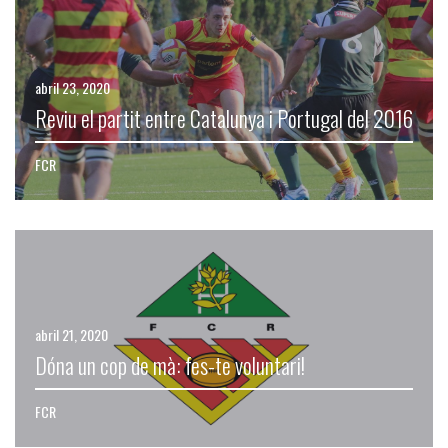
abril 23, 2020
Reviu el partit entre Catalunya i Portugal del 2016
FCR
abril 21, 2020
Dóna un cop de mà: fes-te voluntari!
FCR