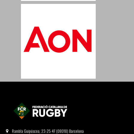
Rambla Guipúscoa, 23-25 4F (08018) Barcelona