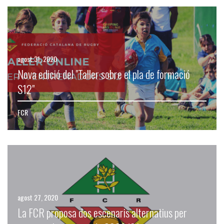
agost 31, 2020
Nova edició del "Taller sobre el pla de formació
S12"
FCR
agost 27, 2020
La FCR proposa dos escenaris alternatius per