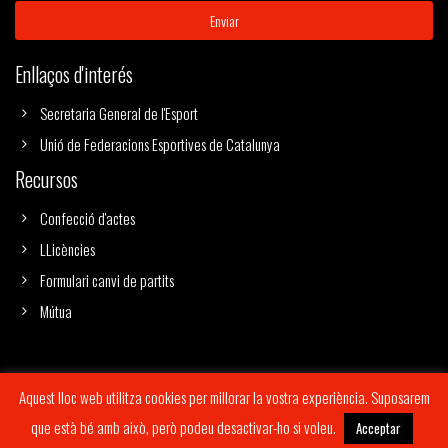
Enviar
Enllaços d'interés
Secretaria General de l'Esport
Unió de Federacions Esportives de Catalunya
Recursos
Confecció d'actes
LLicències
Formulari canvi de partits
Mútua
Aquest lloc web utilitza cookies per millorar la vostra experiència. Suposarem
Copyright 2019
Imagus Branding & Design
© All Rights Reserved |
Avís
que està bé amb això, però podeu desactivar-ho si voleu.
Acceptar
Legal
|
Política de cookies
|
Condicions de venda