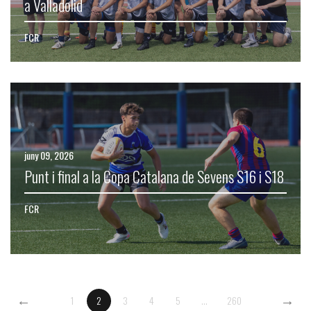
a Valladolid
FCR
juny 09, 2026
Punt i final a la Copa Catalana de Sevens S16 i S18
FCR
←
→
1
2
3
4
5
...
260