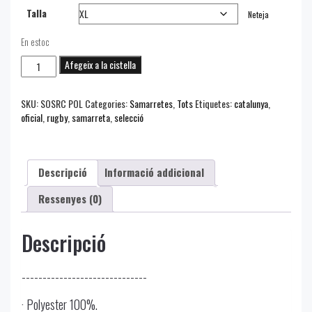
Talla
Neteja
En estoc
quantitat
Afegeix a la cistella
de
Samarreta
Oficial
SKU:
SOSRC POL
Categories:
Samarretes
,
Tots
Etiquetes:
catalunya
,
Selecció
oficial
,
rugby
,
samarreta
,
selecció
Rugby
Catalunya
Descripció
Informació addicional
Ressenyes (0)
Descripció
------------------------------
· Polyester 100%.