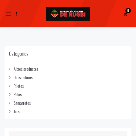
Toggle
navigation
Categories
Altres productes
Dessuadores
Pilotes
Polos
Samarretes
Tots